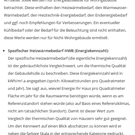
An dieser Stelle werden nur Energieausweise für Wohngebäude
betrachtet. Diese enthalten den Heizwärmebedarf, den Warmwasser-
Wärmebedarf, den Heiztechnik-Energiebedarf, den Endenergiebedarf
und ggf. noch Empfehlungen für Verbesserungen. Ein eventueller
Kühlbedarf oder der Bedarf für die Beleuchtung sind nicht enthalten,
diese Werte werden nur für Nicht-Wohngebäude ermittelt.
Spezfischer Heizwärmebedarf HWB (Energiekennzahl):
Der spezifische Heizwärmebedarf (die eigentliche Energiekennzahl)
ist der gebräuchlichste Vergleichswert, um die thermische Qualität
der Gebäudehülle zu beschreiben. Diese Energiekennzahl wird in
kWh/m².a angegeben (sprich: Kilowattstunden pro Quadratmeter
und Jahr). Sie sagt aus, wieviel Energie Ihr Haus pro Quadratmeter
Fläche im Jahr für die Raumwärme benötigen würde, wenn es am
Referenzstandort stehen würde (also auf Basis eines Referenzklimas,
nicht am tatsächlichen Standort). Damit ist dieser Wert zum
Vergleich der thermischen Qualität von Häusern sehr gut geeignet.
Um den Kennwert auf einen Blick abschätzen zu können wird er
neben die farbige Skala in der entsprechende Kategorie gedruckt.