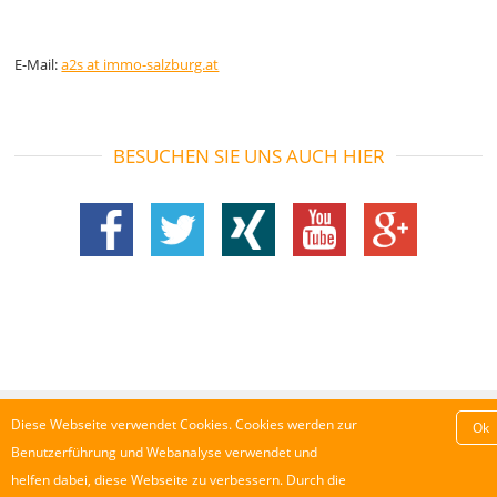
E-Mail:
a2s at immo-salzburg.at
BESUCHEN SIE UNS AUCH HIER
Impressum
AGB
Datenschutz
Diese Webseite verwendet Cookies. Cookies werden zur
Ok
Nebenkostenübersicht-Kauf
Benutzerführung und Webanalyse verwendet und
Nebenkostenübersicht-Miete
Widerrufsrecht
helfen dabei, diese Webseite zu verbessern. Durch die